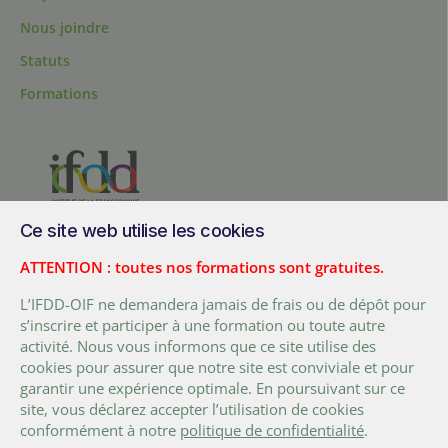
Nous joindre
Statuts
Formations
Ce site web utilise les cookies
200, chemin Sainte-Foy, bureau 1.40, Québec, Québec, G1R 1T3,
Canada
ATTENTION : toutes nos formations sont gratuites.
Tél. :
+ (1) 418 692 5727
L’IFDD-OIF ne demandera jamais de frais ou de dépôt pour
Fax :
+ (1) 418 692 5644
s’inscrire et participer à une formation ou toute autre
activité. Nous vous informons que ce site utilise des
FACEBOOK
LINKEDIN
TWITTER
YOUTUBE
cookies pour assurer que notre site est conviviale et pour
garantir une expérience optimale. En poursuivant sur ce
site, vous déclarez accepter l’utilisation de cookies
conformément à notre
politique de confidentialité
.
Conditions d’utilisation