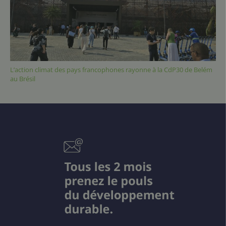
L’action climat des pays francophones rayonne à la CdP30 de Belém
au Brésil