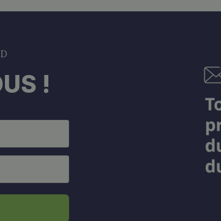
DD
US !