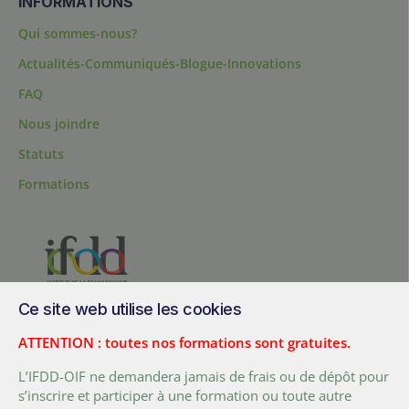
INFORMATIONS
Qui sommes-nous?
Actualités-Communiqués-Blogue-Innovations
FAQ
Nous joindre
Statuts
Formations
Ce site web utilise les cookies
200, chemin Sainte-Foy, bureau 1.40, Québec, Québec, G1R 1T3,
Canada
ATTENTION : toutes nos formations sont gratuites.
Tél. :
+ (1) 418 692 5727
L’IFDD-OIF ne demandera jamais de frais ou de dépôt pour
Fax :
+ (1) 418 692 5644
s’inscrire et participer à une formation ou toute autre