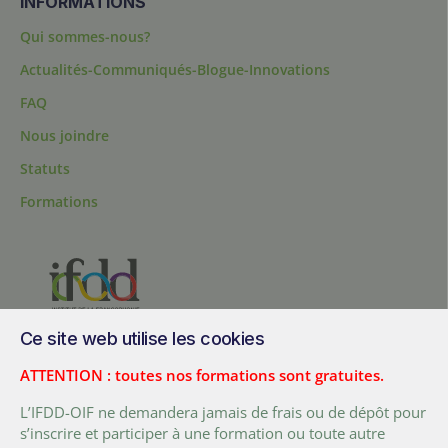
INFORMATIONS
Qui sommes-nous?
Actualités-Communiqués-Blogue-Innovations
FAQ
Nous joindre
Statuts
Formations
Ce site web utilise les cookies
200, chemin Sainte-Foy, bureau 1.40, Québec, Québec, G1R 1T3,
Canada
ATTENTION : toutes nos formations sont gratuites.
Tél. :
+ (1) 418 692 5727
L’IFDD-OIF ne demandera jamais de frais ou de dépôt pour
Fax :
+ (1) 418 692 5644
s’inscrire et participer à une formation ou toute autre