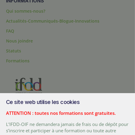
INFORMATIONS
Qui sommes-nous?
Actualités-Communiqués-Blogue-Innovations
FAQ
Nous joindre
Statuts
Formations
Ce site web utilise les cookies
200, chemin Sainte-Foy, bureau 1.40, Québec, Québec, G1R 1T3,
Canada
ATTENTION : toutes nos formations sont gratuites.
Tél. :
+ (1) 418 692 5727
L’IFDD-OIF ne demandera jamais de frais ou de dépôt pour
Fax :
+ (1) 418 692 5644
s’inscrire et participer à une formation ou toute autre