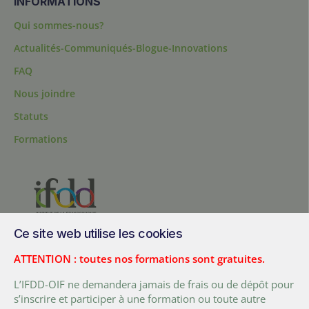
INFORMATIONS
Qui sommes-nous?
Actualités-Communiqués-Blogue-Innovations
FAQ
Nous joindre
Statuts
Formations
Ce site web utilise les cookies
200, chemin Sainte-Foy, bureau 1.40, Québec, Québec, G1R 1T3,
Canada
ATTENTION : toutes nos formations sont gratuites.
Tél. :
+ (1) 418 692 5727
L’IFDD-OIF ne demandera jamais de frais ou de dépôt pour
Fax :
+ (1) 418 692 5644
s’inscrire et participer à une formation ou toute autre