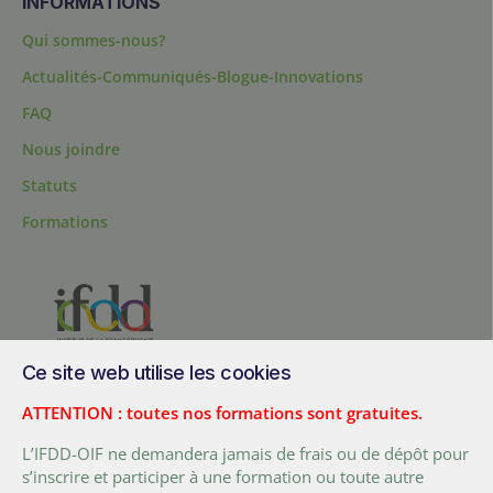
INFORMATIONS
Qui sommes-nous?
Actualités-Communiqués-Blogue-Innovations
FAQ
Nous joindre
Statuts
Formations
Ce site web utilise les cookies
200, chemin Sainte-Foy, bureau 1.40, Québec, Québec, G1R 1T3,
Canada
ATTENTION : toutes nos formations sont gratuites.
Tél. :
+ (1) 418 692 5727
L’IFDD-OIF ne demandera jamais de frais ou de dépôt pour
Fax :
+ (1) 418 692 5644
s’inscrire et participer à une formation ou toute autre