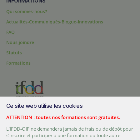
INFORMATIONS
Qui sommes-nous?
Actualités-Communiqués-Blogue-Innovations
FAQ
Nous joindre
Statuts
Formations
Ce site web utilise les cookies
200, chemin Sainte-Foy, bureau 1.40, Québec, Québec, G1R 1T3,
Canada
ATTENTION : toutes nos formations sont gratuites.
Tél. :
+ (1) 418 692 5727
L’IFDD-OIF ne demandera jamais de frais ou de dépôt pour
Fax :
+ (1) 418 692 5644
s’inscrire et participer à une formation ou toute autre