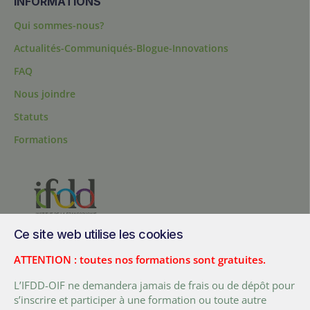
INFORMATIONS
Qui sommes-nous?
Actualités-Communiqués-Blogue-Innovations
FAQ
Nous joindre
Statuts
Formations
Ce site web utilise les cookies
200, chemin Sainte-Foy, bureau 1.40, Québec, Québec, G1R 1T3,
Canada
ATTENTION : toutes nos formations sont gratuites.
Tél. :
+ (1) 418 692 5727
L’IFDD-OIF ne demandera jamais de frais ou de dépôt pour
Fax :
+ (1) 418 692 5644
s’inscrire et participer à une formation ou toute autre