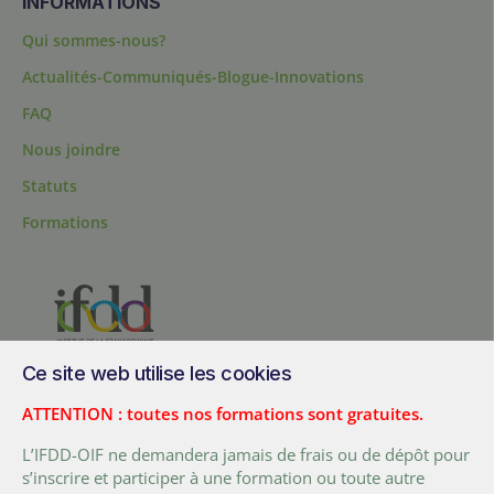
INFORMATIONS
Qui sommes-nous?
Actualités-Communiqués-Blogue-Innovations
FAQ
Nous joindre
Statuts
Formations
Ce site web utilise les cookies
200, chemin Sainte-Foy, bureau 1.40, Québec, Québec, G1R 1T3,
Canada
ATTENTION : toutes nos formations sont gratuites.
Tél. :
+ (1) 418 692 5727
L’IFDD-OIF ne demandera jamais de frais ou de dépôt pour
Fax :
+ (1) 418 692 5644
s’inscrire et participer à une formation ou toute autre