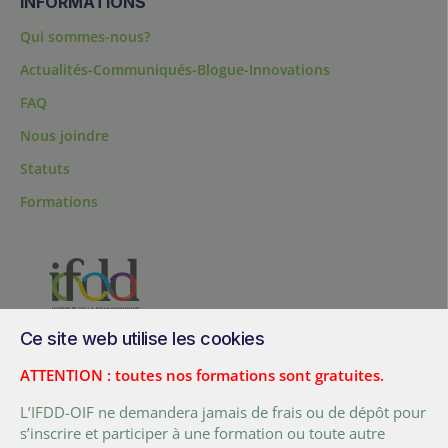
INFORMATIONS
Qui sommes-nous?
Actualités-Communiqués-Blogue-Innovations
FAQ
Nous joindre
Statuts
Formations
Ce site web utilise les cookies
200, chemin Sainte-Foy, bureau 1.40, Québec, Québec, G1R 1T3,
Canada
ATTENTION : toutes nos formations sont gratuites.
Tél. :
+ (1) 418 692 5727
L’IFDD-OIF ne demandera jamais de frais ou de dépôt pour
Fax :
+ (1) 418 692 5644
s’inscrire et participer à une formation ou toute autre