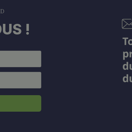
DD
US !