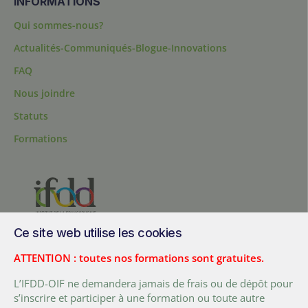
INFORMATIONS
Qui sommes-nous?
Actualités-Communiqués-Blogue-Innovations
FAQ
Nous joindre
Statuts
Formations
Ce site web utilise les cookies
200, chemin Sainte-Foy, bureau 1.40, Québec, Québec, G1R 1T3,
Canada
ATTENTION : toutes nos formations sont gratuites.
Tél. :
+ (1) 418 692 5727
L’IFDD-OIF ne demandera jamais de frais ou de dépôt pour
Fax :
+ (1) 418 692 5644
s’inscrire et participer à une formation ou toute autre