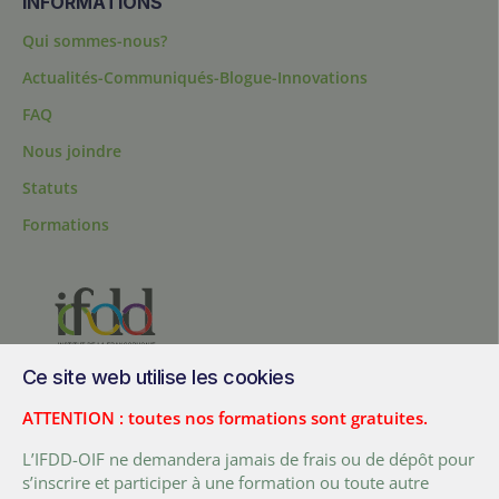
INFORMATIONS
Qui sommes-nous?
Actualités-Communiqués-Blogue-Innovations
FAQ
Nous joindre
Statuts
Formations
Ce site web utilise les cookies
200, chemin Sainte-Foy, bureau 1.40, Québec, Québec, G1R 1T3,
Canada
ATTENTION : toutes nos formations sont gratuites.
Tél. :
+ (1) 418 692 5727
L’IFDD-OIF ne demandera jamais de frais ou de dépôt pour
Fax :
+ (1) 418 692 5644
s’inscrire et participer à une formation ou toute autre