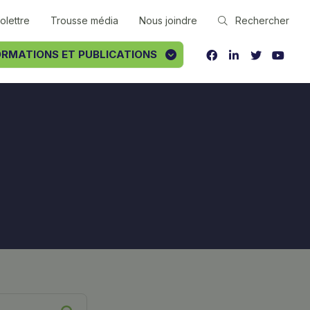
folettre
Trousse média
Nous joindre
Rechercher
RMATIONS ET PUBLICATIONS
FACEBOOK
LINKEDIN
TWITTER
YOUT