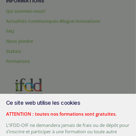
INFORMATIONS
Qui sommes-nous?
Actualités-Communiqués-Blogue-Innovations
FAQ
Nous joindre
Statuts
Formations
Ce site web utilise les cookies
200, chemin Sainte-Foy, bureau 1.40, Québec, Québec, G1R 1T3,
Canada
ATTENTION : toutes nos formations sont gratuites.
Tél. :
+ (1) 418 692 5727
L’IFDD-OIF ne demandera jamais de frais ou de dépôt pour
Fax :
+ (1) 418 692 5644
s’inscrire et participer à une formation ou toute autre