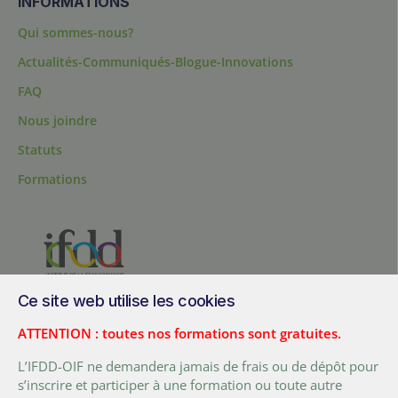
INFORMATIONS
Qui sommes-nous?
Actualités-Communiqués-Blogue-Innovations
FAQ
Nous joindre
Statuts
Formations
Ce site web utilise les cookies
200, chemin Sainte-Foy, bureau 1.40, Québec, Québec, G1R 1T3,
Canada
ATTENTION : toutes nos formations sont gratuites.
Tél. :
+ (1) 418 692 5727
L’IFDD-OIF ne demandera jamais de frais ou de dépôt pour
Fax :
+ (1) 418 692 5644
s’inscrire et participer à une formation ou toute autre