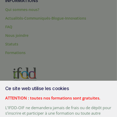
INFORMATIONS
Qui sommes-nous?
Actualités-Communiqués-Blogue-Innovations
FAQ
Nous joindre
Statuts
Formations
Ce site web utilise les cookies
200, chemin Sainte-Foy, bureau 1.40, Québec, Québec, G1R 1T3,
Canada
ATTENTION : toutes nos formations sont gratuites.
Tél. :
+ (1) 418 692 5727
L’IFDD-OIF ne demandera jamais de frais ou de dépôt pour
Fax :
+ (1) 418 692 5644
s’inscrire et participer à une formation ou toute autre