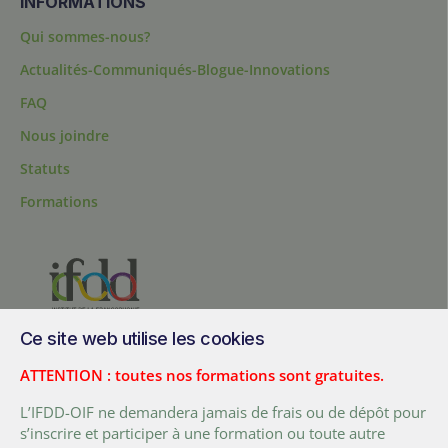
INFORMATIONS
Qui sommes-nous?
Actualités-Communiqués-Blogue-Innovations
FAQ
Nous joindre
Statuts
Formations
Ce site web utilise les cookies
200, chemin Sainte-Foy, bureau 1.40, Québec, Québec, G1R 1T3,
Canada
ATTENTION : toutes nos formations sont gratuites.
Tél. :
+ (1) 418 692 5727
L’IFDD-OIF ne demandera jamais de frais ou de dépôt pour
Fax :
+ (1) 418 692 5644
s’inscrire et participer à une formation ou toute autre