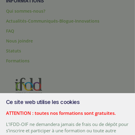
INFORMATIONS
Qui sommes-nous?
Actualités-Communiqués-Blogue-Innovations
FAQ
Nous joindre
Statuts
Formations
Ce site web utilise les cookies
200, chemin Sainte-Foy, bureau 1.40, Québec, Québec, G1R 1T3,
Canada
ATTENTION : toutes nos formations sont gratuites.
Tél. :
+ (1) 418 692 5727
L’IFDD-OIF ne demandera jamais de frais ou de dépôt pour
Fax :
+ (1) 418 692 5644
s’inscrire et participer à une formation ou toute autre