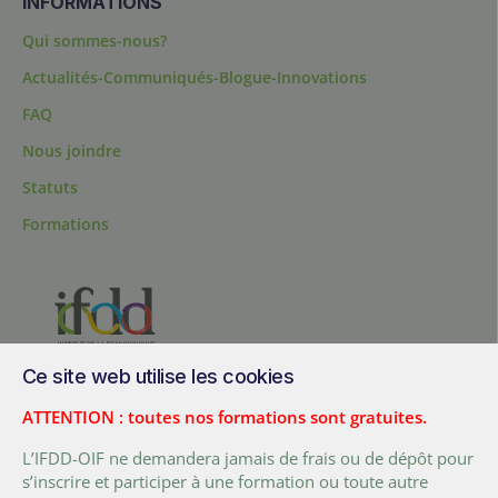
INFORMATIONS
Qui sommes-nous?
Actualités-Communiqués-Blogue-Innovations
FAQ
Nous joindre
Statuts
Formations
Ce site web utilise les cookies
200, chemin Sainte-Foy, bureau 1.40, Québec, Québec, G1R 1T3,
Canada
ATTENTION : toutes nos formations sont gratuites.
Tél. :
+ (1) 418 692 5727
L’IFDD-OIF ne demandera jamais de frais ou de dépôt pour
Fax :
+ (1) 418 692 5644
s’inscrire et participer à une formation ou toute autre