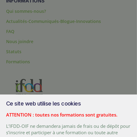
INFORMATIONS
Qui sommes-nous?
Actualités-Communiqués-Blogue-Innovations
FAQ
Nous joindre
Statuts
Formations
Ce site web utilise les cookies
200, chemin Sainte-Foy, bureau 1.40, Québec, Québec, G1R 1T3,
Canada
ATTENTION : toutes nos formations sont gratuites.
Tél. :
+ (1) 418 692 5727
L’IFDD-OIF ne demandera jamais de frais ou de dépôt pour
Fax :
+ (1) 418 692 5644
s’inscrire et participer à une formation ou toute autre