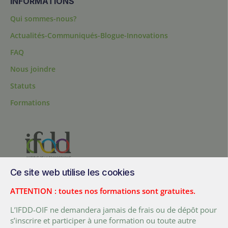
INFORMATIONS
Qui sommes-nous?
Actualités-Communiqués-Blogue-Innovations
FAQ
Nous joindre
Statuts
Formations
Ce site web utilise les cookies
200, chemin Sainte-Foy, bureau 1.40, Québec, Québec, G1R 1T3,
Canada
ATTENTION : toutes nos formations sont gratuites.
Tél. :
+ (1) 418 692 5727
L’IFDD-OIF ne demandera jamais de frais ou de dépôt pour
Fax :
+ (1) 418 692 5644
s’inscrire et participer à une formation ou toute autre