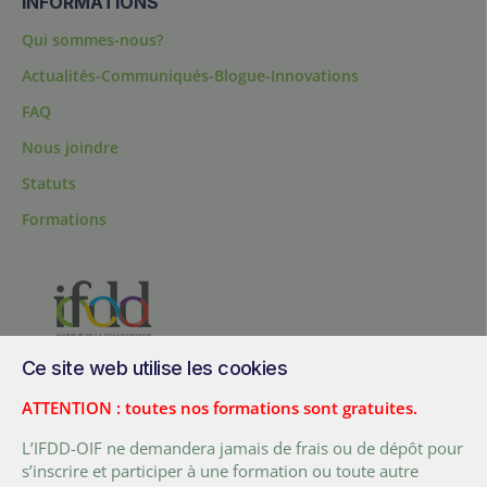
INFORMATIONS
Qui sommes-nous?
Actualités-Communiqués-Blogue-Innovations
FAQ
Nous joindre
Statuts
Formations
Ce site web utilise les cookies
200, chemin Sainte-Foy, bureau 1.40, Québec, Québec, G1R 1T3,
Canada
ATTENTION : toutes nos formations sont gratuites.
Tél. :
+ (1) 418 692 5727
L’IFDD-OIF ne demandera jamais de frais ou de dépôt pour
Fax :
+ (1) 418 692 5644
s’inscrire et participer à une formation ou toute autre