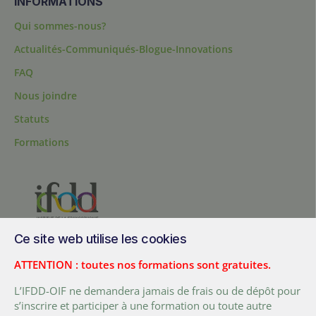
INFORMATIONS
Qui sommes-nous?
Actualités-Communiqués-Blogue-Innovations
FAQ
Nous joindre
Statuts
Formations
Ce site web utilise les cookies
200, chemin Sainte-Foy, bureau 1.40, Québec, Québec, G1R 1T3,
Canada
ATTENTION : toutes nos formations sont gratuites.
Tél. :
+ (1) 418 692 5727
L’IFDD-OIF ne demandera jamais de frais ou de dépôt pour
Fax :
+ (1) 418 692 5644
s’inscrire et participer à une formation ou toute autre