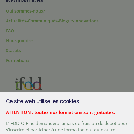
INFORMATIONS
Qui sommes-nous?
Actualités-Communiqués-Blogue-Innovations
FAQ
Nous joindre
Statuts
Formations
Ce site web utilise les cookies
200, chemin Sainte-Foy, bureau 1.40, Québec, Québec, G1R 1T3,
Canada
ATTENTION : toutes nos formations sont gratuites.
Tél. :
+ (1) 418 692 5727
L’IFDD-OIF ne demandera jamais de frais ou de dépôt pour
Fax :
+ (1) 418 692 5644
s’inscrire et participer à une formation ou toute autre