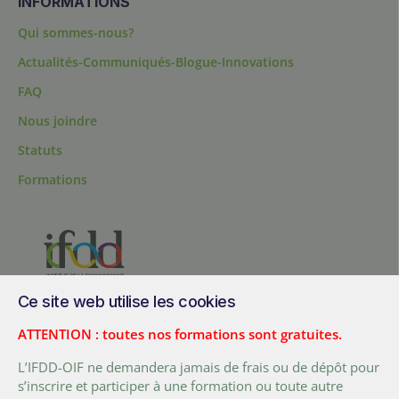
INFORMATIONS
Qui sommes-nous?
Actualités-Communiqués-Blogue-Innovations
FAQ
Nous joindre
Statuts
Formations
Ce site web utilise les cookies
200, chemin Sainte-Foy, bureau 1.40, Québec, Québec, G1R 1T3,
Canada
ATTENTION : toutes nos formations sont gratuites.
Tél. :
+ (1) 418 692 5727
L’IFDD-OIF ne demandera jamais de frais ou de dépôt pour
Fax :
+ (1) 418 692 5644
s’inscrire et participer à une formation ou toute autre