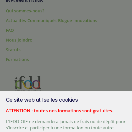
INFORMATIONS
Qui sommes-nous?
Actualités-Communiqués-Blogue-Innovations
FAQ
Nous joindre
Statuts
Formations
Ce site web utilise les cookies
200, chemin Sainte-Foy, bureau 1.40, Québec, Québec, G1R 1T3,
Canada
ATTENTION : toutes nos formations sont gratuites.
Tél. :
+ (1) 418 692 5727
L’IFDD-OIF ne demandera jamais de frais ou de dépôt pour
Fax :
+ (1) 418 692 5644
s’inscrire et participer à une formation ou toute autre