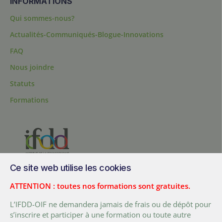
INFORMATIONS
Qui sommes-nous?
Actualités-Communiqués-Blogue-Innovations
FAQ
Nous joindre
Statuts
Formations
Ce site web utilise les cookies
200, chemin Sainte-Foy, bureau 1.40, Québec, Québec, G1R 1T3,
Canada
ATTENTION : toutes nos formations sont gratuites.
Tél. :
+ (1) 418 692 5727
L’IFDD-OIF ne demandera jamais de frais ou de dépôt pour
Fax :
+ (1) 418 692 5644
s’inscrire et participer à une formation ou toute autre