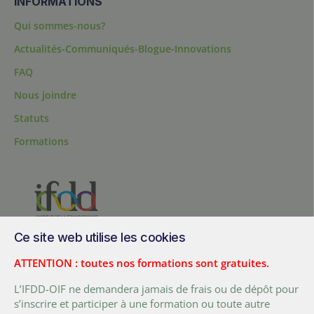
INFORMATIONS
Qui sommes-nous?
Actualités-Communiqués-Blogue-Innovations
FAQ
Nous joindre
Statuts
Formations
Ce site web utilise les cookies
200, chemin Sainte-Foy, bureau 1.40, Québec, Québec, G1R 1T3,
Canada
ATTENTION : toutes nos formations sont gratuites.
Tél. :
+ (1) 418 692 5727
L’IFDD-OIF ne demandera jamais de frais ou de dépôt pour
Fax :
+ (1) 418 692 5644
s’inscrire et participer à une formation ou toute autre