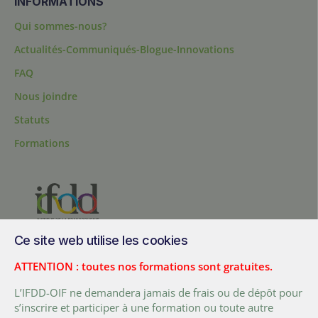
INFORMATIONS
Qui sommes-nous?
Actualités-Communiqués-Blogue-Innovations
FAQ
Nous joindre
Statuts
Formations
Ce site web utilise les cookies
200, chemin Sainte-Foy, bureau 1.40, Québec, Québec, G1R 1T3,
Canada
ATTENTION : toutes nos formations sont gratuites.
Tél. :
+ (1) 418 692 5727
L’IFDD-OIF ne demandera jamais de frais ou de dépôt pour
Fax :
+ (1) 418 692 5644
s’inscrire et participer à une formation ou toute autre