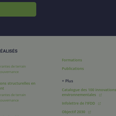
ÉALISÉS
Formations
rantes de terrain
Publications
 gouvernance
+ Plus
ons structurelles en
nt
Catalogue des 100 innovation
environnementales
rantes de terrain
 gouvernance
Infolettre de l'IFDD
Objectif 2030