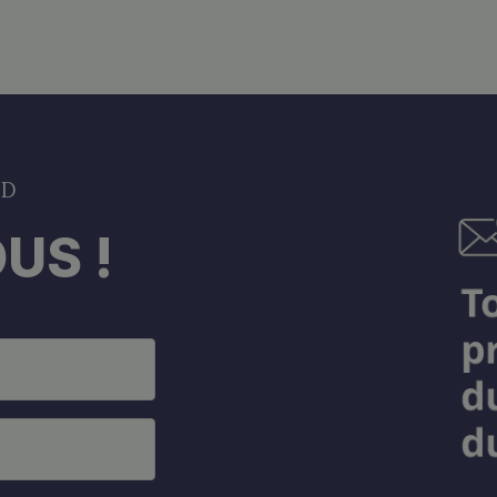
DD
US !