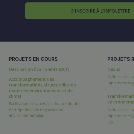
S'INSCRIRE À L'INFOLETTRE
PROJETS EN COURS
PROJETS R
Destination Éco-Talents (DET)
Nexus
Actions structu
Accompagnement des
Diplomatie et
transformations structurelles en
matière d’environnement et de
climat
Transformati
environneme
Facilitation de l’accès à la finance durable
Actions structu
Participation aux négociations
environnementales
Diplomatie et
Rio