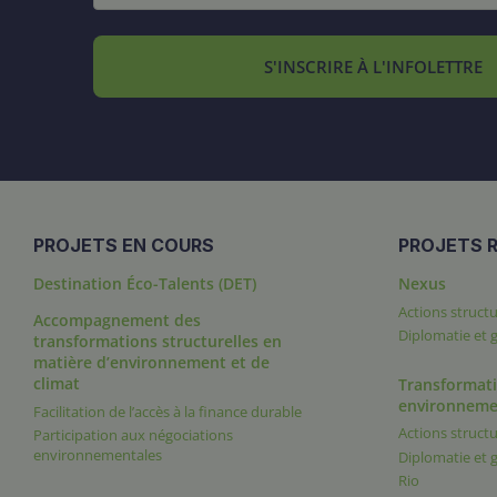
S'INSCRIRE À L'INFOLETTRE
PROJETS EN COURS
PROJETS R
Destination Éco-Talents (DET)
Nexus
Actions structu
Accompagnement des
Diplomatie et
transformations structurelles en
matière d’environnement et de
climat
Transformati
environneme
Facilitation de l’accès à la finance durable
Actions structu
Participation aux négociations
environnementales
Diplomatie et
Rio