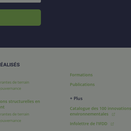
ÉALISÉS
Formations
rantes de terrain
Publications
 gouvernance
+ Plus
ons structurelles en
nt
Catalogue des 100 innovation
environnementales
rantes de terrain
 gouvernance
Infolettre de l'IFDD