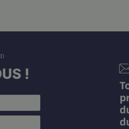
DD
US !