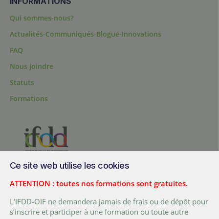
INFORMATIONS
Qui sommes-nous?
Actualités-Communiqués-Blogue-Innovations
FAQ
Nous joindre
Statuts
Formations
Ce site web utilise les cookies
200, chemin Sainte-Foy, bureau 1.40, Québec, Québec, G1R 1T3,
Canada
ATTENTION : toutes nos formations sont gratuites.
Tél. :
+ (1) 418 692 5727
L’IFDD-OIF ne demandera jamais de frais ou de dépôt pour
Fax :
+ (1) 418 692 5644
s’inscrire et participer à une formation ou toute autre