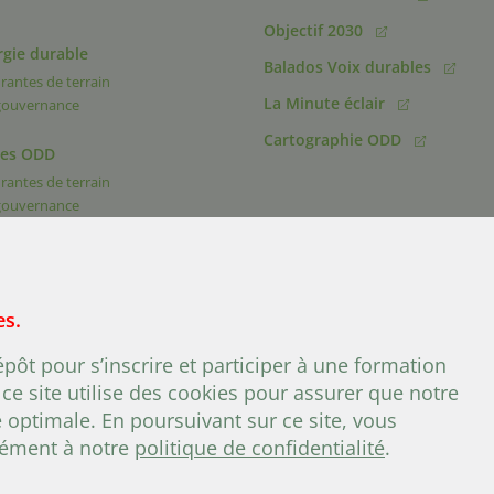
Objectif 2030
rgie durable
Balados Voix durables
rantes de terrain
La Minute éclair
 gouvernance
Cartographie ODD
des ODD
rantes de terrain
 gouvernance
es.
+ (1) 418 692 5
u 1.40, Québec, Québec, G1R 1T3, Canada
Tél. :
ôt pour s’inscrire et participer à une formation
ce site utilise des cookies pour assurer que notre
e optimale. En poursuivant sur ce site, vous
rmément à notre
politique de confidentialité
.
Conditions d’utilisation