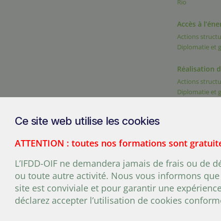
Rio
Accès à l’éne
Actions structu
Diplomatie et
Réalisation 
Actions structu
Diplomatie et
Ce site web utilise les cookies
ATTENTION : toutes nos formations sont gratuit
200, chemin Sainte-Foy, burea
L’IFDD-OIF ne demandera jamais de frais ou de dép
ou toute autre activité. Nous vous informons que 
site est conviviale et pour garantir une expérienc
déclarez accepter l’utilisation de cookies confo
© 2026 Organisation internationale de la Francophonie