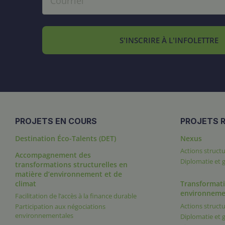
S'INSCRIRE À L'INFOLETTRE
PROJETS EN COURS
PROJETS R
Destination Éco-Talents (DET)
Nexus
Actions structu
Accompagnement des
Diplomatie et
transformations structurelles en
matière d’environnement et de
climat
Transformati
environneme
Facilitation de l’accès à la finance durable
Actions structu
Participation aux négociations
environnementales
Diplomatie et