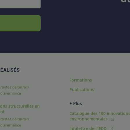
ÉALISÉS
Formations
rantes de terrain
Publications
 gouvernance
+ Plus
ons structurelles en
nt
Catalogue des 100 innovation
environnementales
rantes de terrain
 gouvernance
Infolettre de l'IFDD