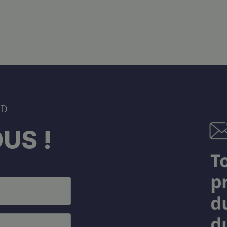
DD
US !