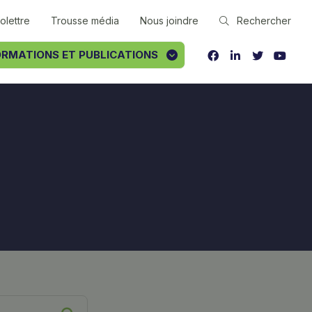
folettre
Trousse média
Nous joindre
Rechercher
RMATIONS ET PUBLICATIONS
FACEBOOK
LINKEDIN
TWITTER
YOUT