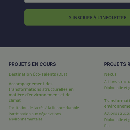
S'INSCRIRE À L'INFOLETTRE
PROJETS EN COURS
PROJETS R
Destination Éco-Talents (DET)
Nexus
Actions structu
Accompagnement des
Diplomatie et
transformations structurelles en
matière d’environnement et de
climat
Transformati
environneme
Facilitation de l’accès à la finance durable
Actions structu
Participation aux négociations
environnementales
Diplomatie et
Rio