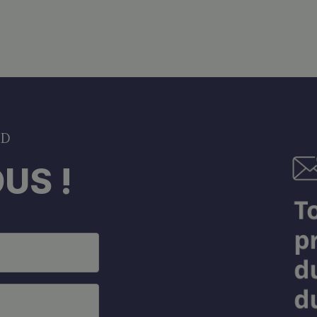
DD
US !