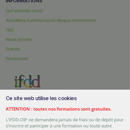
INFORMATIONS
Qui sommes-nous?
Actualités-Communiqués-Blogue-Innovations
FAQ
Nous joindre
Statuts
Formations
Ce site web utilise les cookies
200, chemin Sainte-Foy, bureau 1.40, Québec, Québec, G1R 1T3,
Canada
ATTENTION : toutes nos formations sont gratuites.
Tél. :
+ (1) 418 692 5727
L’IFDD-OIF ne demandera jamais de frais ou de dépôt pour
Fax :
+ (1) 418 692 5644
s’inscrire et participer à une formation ou toute autre