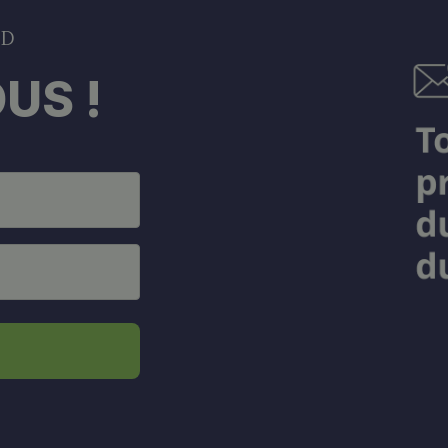
DD
US !