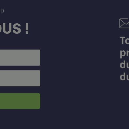
DD
US !