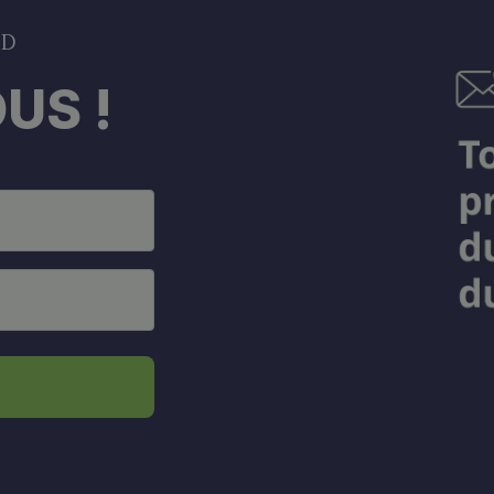
DD
US !