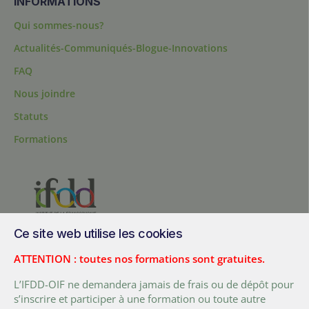
INFORMATIONS
Qui sommes-nous?
Actualités-Communiqués-Blogue-Innovations
FAQ
Nous joindre
Statuts
Formations
Ce site web utilise les cookies
200, chemin Sainte-Foy, bureau 1.40, Québec, Québec, G1R 1T3,
Canada
ATTENTION : toutes nos formations sont gratuites.
Tél. :
+ (1) 418 692 5727
L’IFDD-OIF ne demandera jamais de frais ou de dépôt pour
Fax :
+ (1) 418 692 5644
s’inscrire et participer à une formation ou toute autre