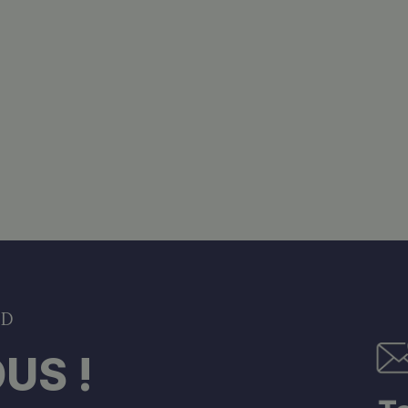
DD
US !