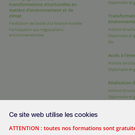
Diplomatie et
transformations structurelles en
matière d’environnement et de
climat
Transformati
environneme
Facilitation de l’accès à la finance durable
Actions structu
Participation aux négociations
environnementales
Diplomatie et
Rio
Accès à l’éne
Actions structu
Diplomatie et
Réalisation 
Actions structu
Diplomatie et
Ce site web utilise les cookies
ATTENTION : toutes nos formations sont gratuit