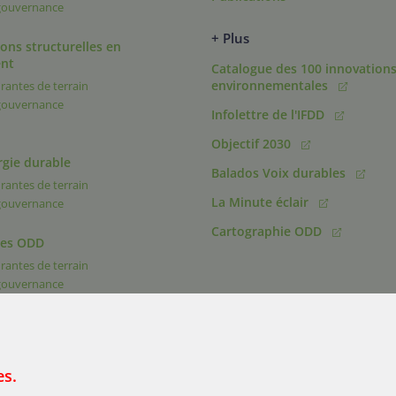
 gouvernance
+ Plus
ons structurelles en
nt
Catalogue des 100 innovation
environnementales
rantes de terrain
 gouvernance
Infolettre de l'IFDD
Objectif 2030
rgie durable
Balados Voix durables
rantes de terrain
La Minute éclair
 gouvernance
Cartographie ODD
des ODD
rantes de terrain
 gouvernance
es.