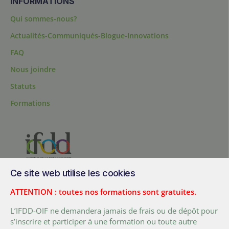
INFORMATIONS
Qui sommes-nous?
Actualités-Communiqués-Blogue-Innovations
FAQ
Nous joindre
Statuts
Formations
Ce site web utilise les cookies
200, chemin Sainte-Foy, bureau 1.40, Québec, Québec, G1R 1T3,
Canada
ATTENTION : toutes nos formations sont gratuites.
Tél. :
+ (1) 418 692 5727
L’IFDD-OIF ne demandera jamais de frais ou de dépôt pour
Fax :
+ (1) 418 692 5644
s’inscrire et participer à une formation ou toute autre