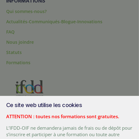
INFORMATIONS
Qui sommes-nous?
Actualités-Communiqués-Blogue-Innovations
FAQ
Nous joindre
Statuts
Formations
Ce site web utilise les cookies
200, chemin Sainte-Foy, bureau 1.40, Québec, Québec, G1R 1T3,
Canada
ATTENTION : toutes nos formations sont gratuites.
Tél. :
+ (1) 418 692 5727
L’IFDD-OIF ne demandera jamais de frais ou de dépôt pour
Fax :
+ (1) 418 692 5644
s’inscrire et participer à une formation ou toute autre