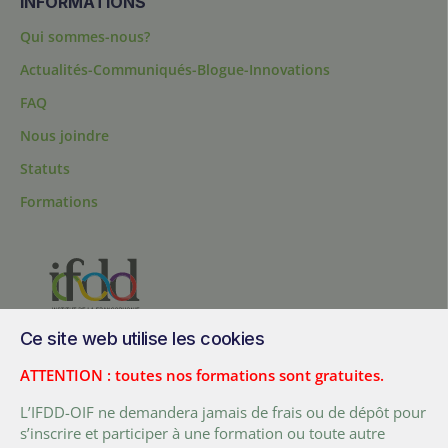
INFORMATIONS
Qui sommes-nous?
Actualités-Communiqués-Blogue-Innovations
FAQ
Nous joindre
Statuts
Formations
Ce site web utilise les cookies
200, chemin Sainte-Foy, bureau 1.40, Québec, Québec, G1R 1T3,
Canada
ATTENTION : toutes nos formations sont gratuites.
Tél. :
+ (1) 418 692 5727
L’IFDD-OIF ne demandera jamais de frais ou de dépôt pour
Fax :
+ (1) 418 692 5644
s’inscrire et participer à une formation ou toute autre