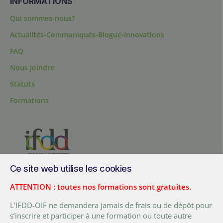
INFORMATIONS
Qui sommes-nous?
Actualités-Communiqués-Blogue-Innovations
FAQ
Nous joindre
Statuts
Formations
Ce site web utilise les cookies
200, chemin Sainte-Foy, bureau 1.40, Québec, Québec, G1R 1T3,
Canada
ATTENTION : toutes nos formations sont gratuites.
Tél. :
+ (1) 418 692 5727
L’IFDD-OIF ne demandera jamais de frais ou de dépôt pour
Fax :
+ (1) 418 692 5644
s’inscrire et participer à une formation ou toute autre