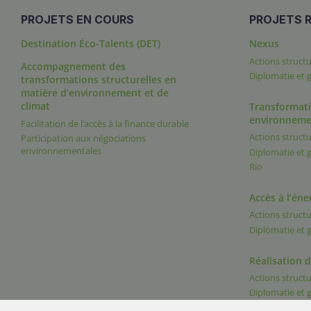
PROJETS EN COURS
PROJETS R
Destination Éco-Talents (DET)
Nexus
Actions structu
Accompagnement des
Diplomatie et
transformations structurelles en
matière d’environnement et de
climat
Transformati
environneme
Facilitation de l’accès à la finance durable
Actions structu
Participation aux négociations
environnementales
Diplomatie et
Rio
Accès à l’éne
Actions structu
Diplomatie et
Réalisation 
Actions structu
Diplomatie et