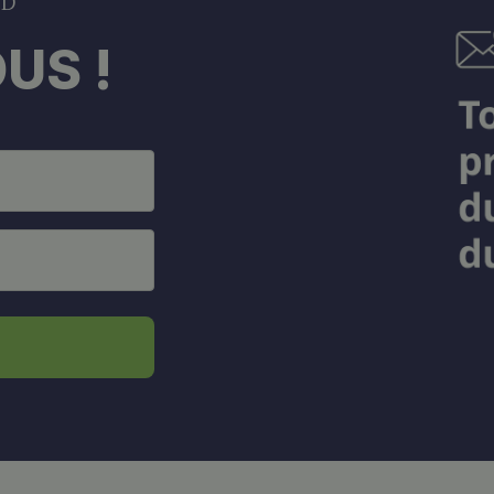
DD
US !