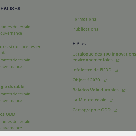
ÉALISÉS
Formations
rantes de terrain
Publications
 gouvernance
+ Plus
ons structurelles en
nt
Catalogue des 100 innovation
environnementales
rantes de terrain
 gouvernance
Infolettre de l'IFDD
Objectif 2030
rgie durable
Balados Voix durables
rantes de terrain
La Minute éclair
 gouvernance
Cartographie ODD
des ODD
rantes de terrain
 gouvernance