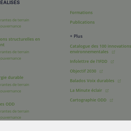
ÉALISÉS
Formations
rantes de terrain
Publications
 gouvernance
+ Plus
ons structurelles en
nt
Catalogue des 100 innovation
environnementales
rantes de terrain
 gouvernance
Infolettre de l'IFDD
Objectif 2030
rgie durable
Balados Voix durables
rantes de terrain
La Minute éclair
 gouvernance
Cartographie ODD
des ODD
rantes de terrain
 gouvernance