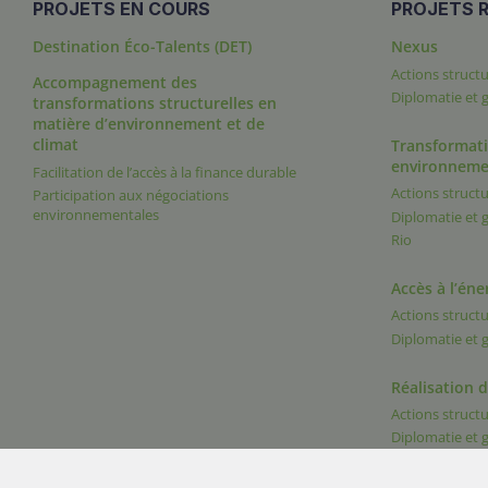
PROJETS EN COURS
PROJETS R
Destination Éco-Talents (DET)
Nexus
Actions structu
Accompagnement des
Diplomatie et
transformations structurelles en
matière d’environnement et de
climat
Transformati
environneme
Facilitation de l’accès à la finance durable
Actions structu
Participation aux négociations
environnementales
Diplomatie et
Rio
Accès à l’éne
Actions structu
Diplomatie et
Réalisation 
Actions structu
Diplomatie et