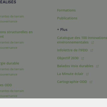
ÉALISÉS
Formations
rantes de terrain
Publications
 gouvernance
+ Plus
ons structurelles en
nt
Catalogue des 100 innovation
environnementales
rantes de terrain
 gouvernance
Infolettre de l'IFDD
Objectif 2030
rgie durable
Balados Voix durables
rantes de terrain
La Minute éclair
 gouvernance
Cartographie ODD
des ODD
rantes de terrain
 gouvernance