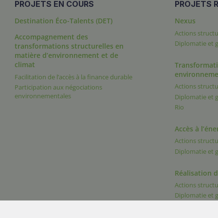
PROJETS EN COURS
PROJETS R
Destination Éco-Talents (DET)
Nexus
Actions structu
Accompagnement des
Diplomatie et
transformations structurelles en
matière d’environnement et de
climat
Transformati
environneme
Facilitation de l’accès à la finance durable
Actions structu
Participation aux négociations
environnementales
Diplomatie et
Rio
Accès à l’éne
Actions structu
Diplomatie et
Réalisation 
Actions structu
Diplomatie et